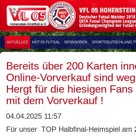
AKTUELLES
HOT 05 FUTSAL
SPONSOREN
SPORTDEUTSCHLAND.T
Bereits über 200 Karten in
Online-Vorverkauf sind weg 
Hergt für die hiesigen Fans
mit dem Vorverkauf !
04.04.2025 11:57
Für unser TOP Halbfinal-Heimspiel am 