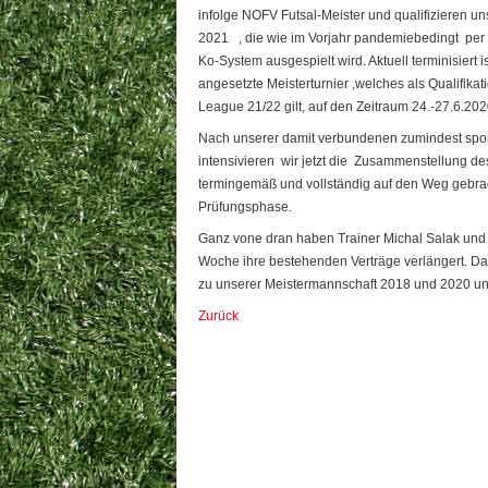
infolge NOFV Futsal-Meister und qualifizieren un
2021 , die wie im Vorjahr pandemiebedingt per B
Ko-System ausgespielt wird. Aktuell terminisiert i
angesetzte Meisterturnier ,welches als Qualifika
League 21/22 gilt, auf den Zeitraum 24.-27.6.2020
Nach unserer damit verbundenen zumindest sportl
intensivieren wir jetzt die Zusammenstellung d
termingemäß und vollständig auf den Weg gebrach
Prüfungsphase.
Ganz vone dran haben Trainer Michal Salak und d
Woche ihre bestehenden Verträge verlängert. Da
zu unserer Meistermannschaft 2018 und 2020 un
Zurück