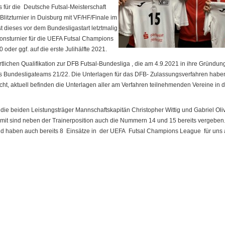
s für die Deutsche Futsal-Meisterschaft
litzturnier in Duisburg mit VF/HF/Finale im
st dieses vor dem Bundesligastart letztmalig
tionsturnier für die UEFA Futsal Champions
 oder ggf. auf die erste Julihälfte 2021.
ichen Qualifikation zur DFB Futsal-Bundesliga , die am 4.9.2021 in ihre Gründung
es Bundesligateams 21/22. Die Unterlagen für das DFB- Zulassungsverfahren habe
t, aktuell befinden die Unterlagen aller am Verfahren teilnehmenden Vereine in d
ie beiden Leistungsträger Mannschaftskapitän Christopher Wittig und Gabriel Oliv
mit sind neben der Trainerposition auch die Nummern 14 und 15 bereits vergeben
d haben auch bereits 8 Einsätze in der UEFA Futsal Champions League für uns a