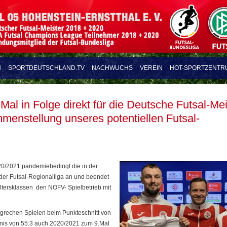
N
SPORTDEUTSCHLAND.TV
NACHWUCHS
VEREIN
HOT-SPORTZENTR
.Mal in Folge direkt für die Deutsche Futsal-Mei
menstellung unseres potentiellen Futsal-
0/2021 pandemiebedingt die in der
der Futsal-Regionalliga an und beendet
 Altersklassen den NOFV- Spielbetrieb mit
egrechen Spielen beim Punkteschnitt von
ltnis von 55:3 auch 2020/2021 zum 9.Mal