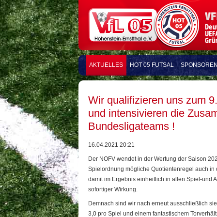
AKTUELLES
HOT 05 FUTSAL
SPONSORE
Wir qualifizieren uns zum 9
und intensivieren die Zusam
Bundesligateams !
16.04.2021 20:21
Der NOFV wendet in der Wertung der Saison 202
Spielordnung mögliche Quotientenregel auch in 
damit im Ergebnis einheitlich in allen Spiel-und
sofortiger Wirkung.
Demnach sind wir nach erneut ausschließlich si
3,0 pro Spiel und einem fantastischem Torverhä