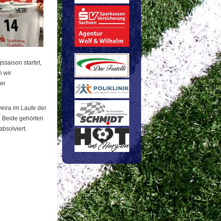
ssaison startet,
n wir
er
eira im Laufe der
. Beide gehörten
bsolviert.