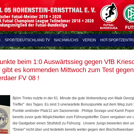
N
SPORTDEUTSCHLAND.TV
NACHWUCHS
VEREIN
HOT-SPORTZENTR
punkte beim 1:0 Auswärtssieg gegen VfB Kries
 gibt es kommenden Mittwoch zum Test gegen
erdaer FV 08 !
Björn Trinks nutzte in der 61. Minute die gute Vorbereitung von Maik Geor
Treffer" des Tages. Es sind 3 unerwartete Bonuspunkte auf dem Weg zum 
Punkte und/oder Platz11 am Saisonende . Philipp Sovago und Kamil Popo
bereits zuvor gute Möglichkeiten zum Führungstreffer. Dann vergaben vor
die Gastgeber einen Strafstoß zu Führung . Unsere Jungs bewerten den u
"Dreier" nicht über und testetetn bereits weiter gegen den Bischofswerdae