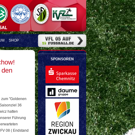
UM
SHOP
SPONSOREN
chow!
 den
gi zum "Goldenen
Saisonziel 36
wicz hatten
 unserer Führung
nerwarteten
r FV 08 ( Endstand