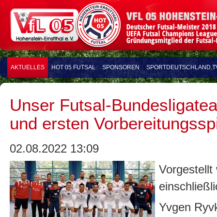
AKTUELLES
HOT 05 FUTSAL
SPONSOREN
SPORTDEUTSCHLAND.T
Unser Futsal-Bundesligate
und ersten Vorbereitungssp
02.08.2022 13:09
Vorgestell
einschließl
Yvgen Ryvki