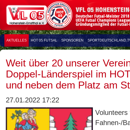
AKTUELLES
HOT 05 FUTSAL
SPONSOREN
SPORTDEUTSCHLAND.T
Weit über 20 unserer Verei
Doppel-Länderspiel im HOT-
und neben dem Platz am Sta
27.01.2022 17:22
Volunteers 
Fahnen-/Bal