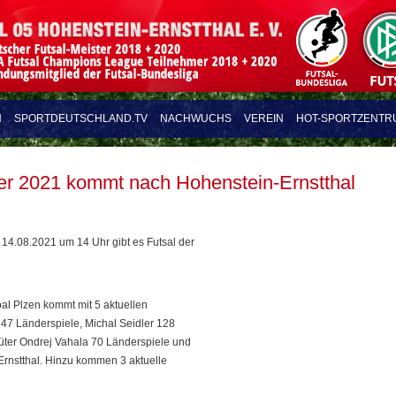
N
SPORTDEUTSCHLAND.TV
NACHWUCHS
VEREIN
HOT-SPORTZENTR
ter 2021 kommt nach Hohenstein-Ernstthal
14.08.2021 um 14 Uhr gibt es Futsal der
al Plzen kommt mit 5 aktuellen
47 Länderspiele, Michal Seidler 128
hüter Ondrej Vahala 70 Länderspiele und
rnstthal. Hinzu kommen 3 aktuelle