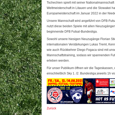
Tschechien spielt mit seiner Nationalmannschaft 
Weltmeisterschaft in Litauen und die Slowakei hat 
Europameisterschaft im Januar 2022 in der Niede
Unsere Mannschaft wird angeführt von DFB-Futsal
nutzt diese beiden Spiele mit allen Neuzugängen
beginnende DFB Futsal-Bundesliga.
Sowohl unsere hiesigen Neuzugänge Florian Stie
internationalen Verstärkungen Lukas Treml, Kenn
wie auch Rückkehrer Diego Fogaca sind mit uns
Mannschaftstraining, sodass wir spannenden Fut
erleben werden.
Für unser Publikum öffnen wir die Tageskassen, 
einschließlich Sky 1. /2. Bundesliga jeweils 1h v
Zurück